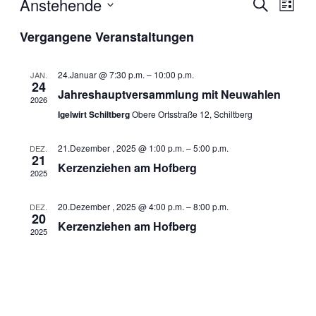
Vera
Anstehende
Ve
Suche
Liste
Datum
Vergangene Veranstaltungen
Suc
An
wählen.
und
Na
24.Januar @ 7:30 p.m.
–
10:00 p.m.
JAN.
24
Jahreshauptversammlung mit Neuwahlen
2026
Ansi
Igelwirt Schiltberg
Obere Ortsstraße 12, Schiltberg
Navi
21.Dezember , 2025 @ 1:00 p.m.
–
5:00 p.m.
DEZ.
21
Kerzenziehen am Hofberg
2025
20.Dezember , 2025 @ 4:00 p.m.
–
8:00 p.m.
DEZ.
20
Kerzenziehen am Hofberg
2025