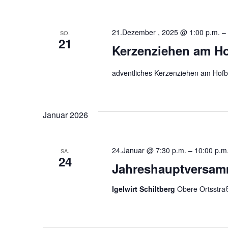
21.Dezember , 2025 @ 1:00 p.m.
–
SO.
21
Kerzenziehen am H
adventliches Kerzenziehen am Hofber
Januar 2026
24.Januar @ 7:30 p.m.
–
10:00 p.m
SA.
24
Jahreshauptversam
Igelwirt Schiltberg
Obere Ortsstraß