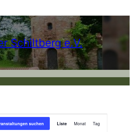
r Schiltberg e.V.
Veranstalt
ranstaltungen suchen
Liste
Monat
Tag