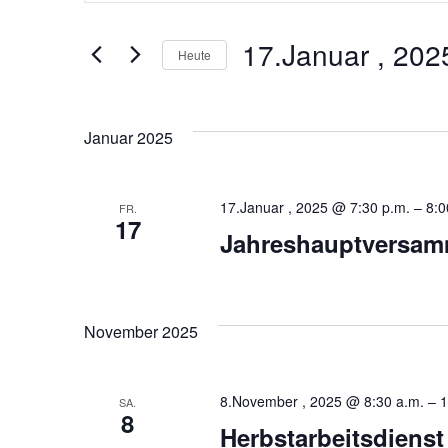
Suche
eingeben.
17.Januar , 202
Suche
Heute
und
nach
Datum
Veranstaltungen
wählen.
Schlüsselwort.
Ansichten,
Januar 2025
Navigation
17.Januar , 2025 @ 7:30 p.m.
–
8:0
FR.
17
Jahreshauptversam
November 2025
8.November , 2025 @ 8:30 a.m.
–
1
SA.
8
Herbstarbeitsdienst