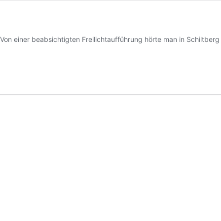
r beabsichtigten Freilichtaufführung hörte man in Schiltberg z
ge