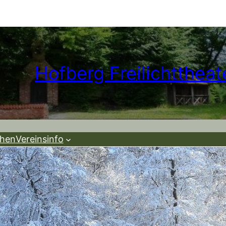
Hofberg Freilichttheate
ehen
Vereinsinfo