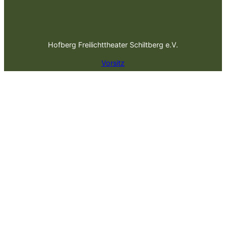
Hofberg Freilichttheater Schiltberg e.V.
Vorsitz
Huber Christian, Koppold Anton, Redl Rebecca
Burgstraße 6, 86556 Kühbach
Mitterweg 6, 86576 Schiltberg
Rosenstraße 5, 86556 Kühbach
Email:
info@hofberg-freilichttheater.de
Mitglied werden
Informationen zum Fotografieren auf der Freilichtbühne
Informationen zum Datenschutz