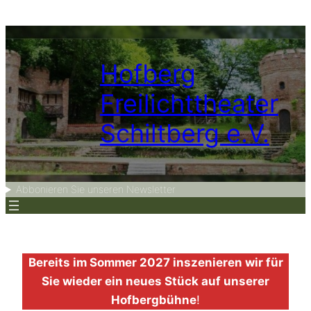
Zum
Inhalt
springen
Hofberg
Freilichttheater
Schiltberg e.V.
Abbonieren Sie unseren Newsletter
Bereits im Sommer 2027 inszenieren wir für
Sie wieder ein neues Stück auf unserer
Hofbergbühne
!