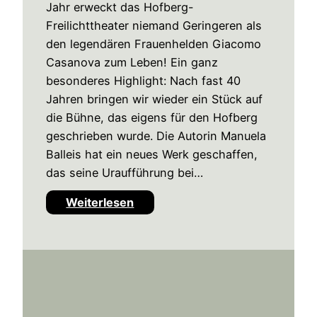
Jahr erweckt das Hofberg-
Freilichttheater niemand Geringeren als
den legendären Frauenhelden Giacomo
Casanova zum Leben! Ein ganz
besonderes Highlight: Nach fast 40
Jahren bringen wir wieder ein Stück auf
die Bühne, das eigens für den Hofberg
geschrieben wurde. Die Autorin Manuela
Balleis hat ein neues Werk geschaffen,
das seine Uraufführung bei…
:
Weiterlesen
C
a
s
a
n
o